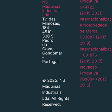
Produtiva –
NS
Máquinas
044722
Industriais,
(2019-2021)
Lda.
Tv. das
Internacionaliza
Mimosas,
e Notoriedade
184
de Marca –
4510-
330 S.
033087 (2017-
Pedro
2019)
da
Cova,
Internacionaliza
Gondomar
– 001876
–
(2015-2017)
Portugal
Inovação
Produtiva –
008884 (2015-
© 2025. NS
2016)
Máquinas
Industriais,
Lda. All Rights
Reserved.