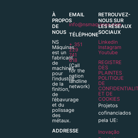
À
EMAIL
RETROUVEZ-
PROPOS
NOUS SUR
info@nsmaquinas.com
DE
LES RÉSEAUX
NOUS
SOCIAUX
TÉLÉPHONE
NS
Linkedin
+ 351
Máquinas
Instagram
229
est un
Youtube
741
fabricant
618
REGISTRE
de
(Call
DES
machines
for the
PLAINTES
pour
nation
POLITIQUE
l’industrie
landline
DE
de la
network)
CONFIDENTIALI
finition,
ET DE
de
COOKIES
l’ébavurage
et du
Projetos
polissage
cofinanciados
des
pela UE:
métaux.
ADDRESSE
Inovação