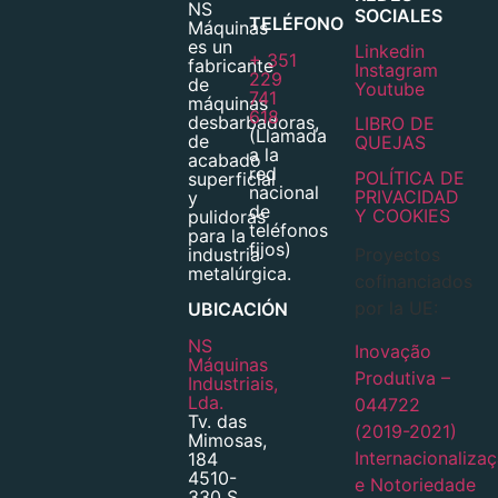
NS
SOCIALES
TELÉFONO
Máquinas
es un
Linkedin
+ 351
fabricante
Instagram
229
de
Youtube
741
máquinas
618
desbarbadoras,
LIBRO DE
(Llamada
de
QUEJAS
a la
acabado
red
POLÍTICA DE
superficial
nacional
PRIVACIDAD
y
de
Y COOKIES
pulidoras
teléfonos
para la
fijos)
industria
Proyectos
metalúrgica.
cofinanciados
por la UE:
UBICACIÓN
NS
Inovação
Máquinas
Produtiva –
Industriais,
Lda.
044722
Tv. das
(2019-2021)
Mimosas,
Internacionaliza
184
4510-
e Notoriedade
330 S.