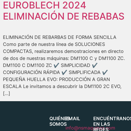
EUROBLECH 2024
ELIMINACIÓN DE REBABAS
ELIMINACIÓN DE REBARBAS DE FORMA SENCILLA
Como parte de nuestra línea de SOLUCIONES
COMPACTAS, realizaremos demostraciones en directo
de dos de nuestras máquinas: DM1100 C y DM1100 ZC.
DM1100 C DM1100 ZC ✔ SIMPLICIDAD ✔
CONFIGURACIÓN RÁPIDA ✔ SIMPLIFICADA ✔
PEQUEÑA HUELLA EVO: PRODUCCIÓN A GRAN
ESCALA Le invitamos a descubrir la DM1100 2C EVO,
[…]
QUIÉNES
EMAIL
ENCUÉNTRANO
SOMOS
EN LAS
info@nsmaquinas.com
REDES