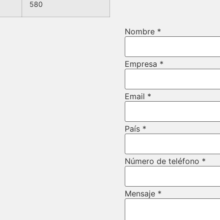
580
URL
Nombre
*
teléfono
Email
Empresa
*
Email
*
País
*
Número de teléfono
*
Mensaje
*