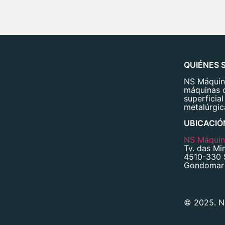
QUIÉNES 
NS Máquina
máquinas 
superficial
metalúrgic
UBICACIÓ
NS Máquina
Tv. das Mi
4510-330 
Gondomar 
© 2025. NS