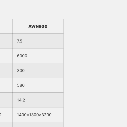
AWN600
7.5
6000
300
580
14.2
0
1400x1300x3200