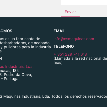
Enviar
SOMOS
EMAIL
s es un fabricante de
info@nsmaquinas.com
desbarbadoras, de acabado
TELÉFONO
 y pulidoras para la industria
a.
+ 351 229 741 618
(Llamada a la red nacional de
N
fijos)
s Industriais, Lda.
mosas, 184
S. Pedro da Cova,
– Portugal
 Máquinas Industriais, Lda. Todos los derechos reservado