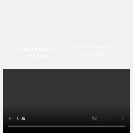
PC70 2P Vídeo de
Máquina de pulido
demostración
tipo espejo