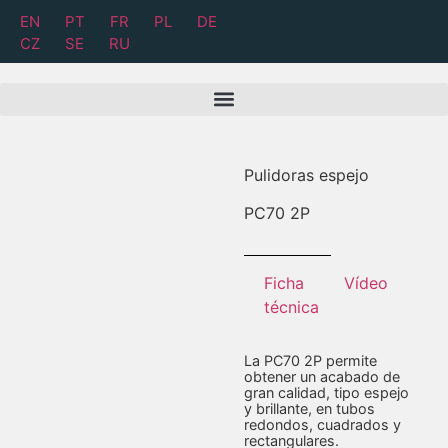
EN
PT
FR
PL
DE
CZ
SE
RU
Pulidoras espejo
PC
70 2P
Ficha
Vídeo
técnica
La PC70 2P permite
obtener un acabado de
gran calidad, tipo espejo
y brillante, en tubos
redondos, cuadrados y
rectangulares.