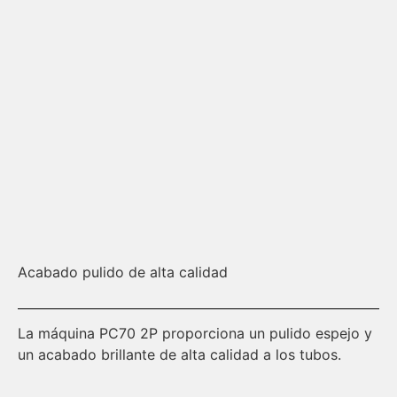
Acabado pulido de alta calidad
Tu
La máquina PC70 2P proporciona un pulido espejo y
Es
un acabado brillante de alta calidad a los tubos.
co
cu