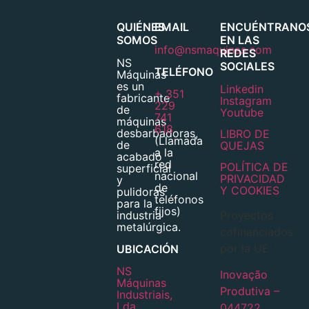
QUIÉNES
EMAIL
ENCUÉNTRANO
SOMOS
EN LAS
info@nsmaquinas.com
REDES
NS
SOCIALES
TELÉFONO
Máquinas
es un
Linkedin
+ 351
fabricante
Instagram
229
de
Youtube
741
máquinas
618
desbarbadoras,
LIBRO DE
(Llamada
de
QUEJAS
a la
acabado
red
POLÍTICA DE
superficial
nacional
PRIVACIDAD
y
de
Y COOKIES
pulidoras
teléfonos
para la
fijos)
industria
Proyectos
metalúrgica.
cofinanciados
por la UE:
UBICACIÓN
NS
Inovação
Máquinas
Produtiva –
Industriais,
Lda.
044722