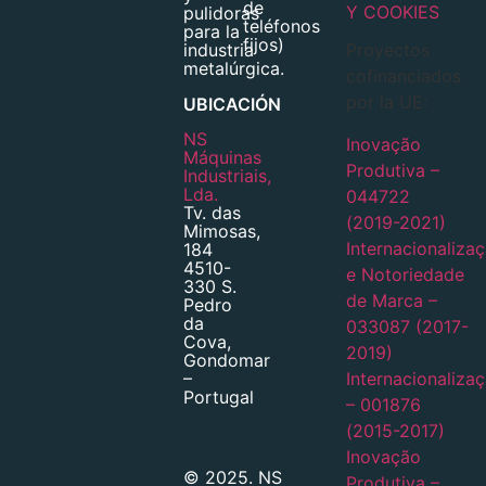
de
Y COOKIES
pulidoras
teléfonos
para la
fijos)
industria
Proyectos
metalúrgica.
cofinanciados
por la UE:
UBICACIÓN
NS
Inovação
Máquinas
Produtiva –
Industriais,
Lda.
044722
Tv. das
(2019-2021)
Mimosas,
Internacionaliza
184
4510-
e Notoriedade
330 S.
de Marca –
Pedro
da
033087 (2017-
Cova,
2019)
Gondomar
Internacionaliza
–
Portugal
– 001876
(2015-2017)
Inovação
© 2025. NS
Produtiva –