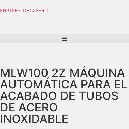
EN
PT
FR
PL
DE
CZ
SE
RU
MLW100 2Z
MÁQUINA
AUTOMÁTICA PARA EL
ACABADO DE TUBOS
DE ACERO
INOXIDABLE