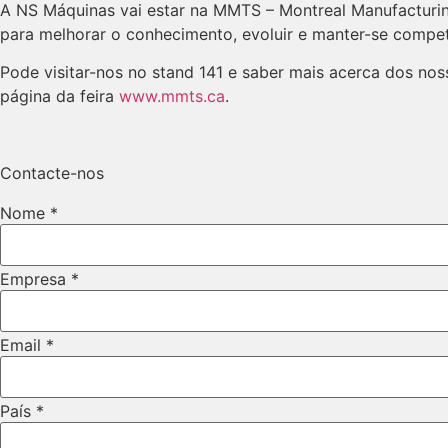
A NS Máquinas vai estar na MMTS – Montreal Manufacturi
para melhorar o conhecimento, evoluir e manter-se compet
Pode visitar-nos no stand 141 e saber mais acerca dos no
página da feira
www.mmts.ca
.
Contacte-nos
Nome
*
Empresa
*
Email
*
País
*