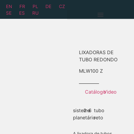
EN
FR
PL
DE
CZ
SE
ES
RU
LIXADORAS DE
TUBO REDONDO
MLW
100 Z
Catálogo
Video
sistema
2-6
tubo
planetário
reto
A lixadora de tubos