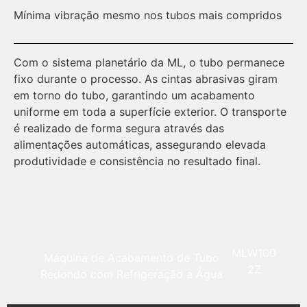
Mínima vibração mesmo nos tubos mais compridos
Co
Com o sistema planetário da ML, o tubo permanece
So
fixo durante o processo. As cintas abrasivas giram
má
em torno do tubo, garantindo um acabamento
uniforme em toda a superfície exterior. O transporte
é realizado de forma segura através das
alimentações automáticas, assegurando elevada
produtividade e consistência no resultado final.
MLW100
Máquina de Acabamento de Tubo
2Z
Redondo com Refrigeração a Água