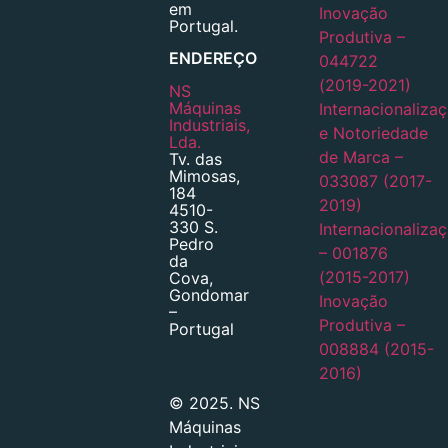
em
Inovação
Portugal.
Produtiva –
ENDEREÇO
044722
(2019-2021)
NS
Máquinas
Internacionaliza
Industriais,
e Notoriedade
Lda.
de Marca –
Tv. das
Mimosas,
033087 (2017-
184
2019)
4510-
330 S.
Internacionaliza
Pedro
– 001876
da
(2015-2017)
Cova,
Gondomar
Inovação
–
Produtiva –
Portugal
008884 (2015-
2016)
© 2025. NS
Máquinas