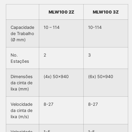
MLW100 2Z
MLW100 3Z
Capacidade
10 – 114
10-114
de Trabalho
(Ø mm)
No.
2
3
Estações
Dimensões
(4x) 50×940
(6x) 50×940
da cinta de
lixa (mm)
Velocidade
8-27
8-27
da cinta de
lixa (m/s)
Velocidade
1-5
1-5