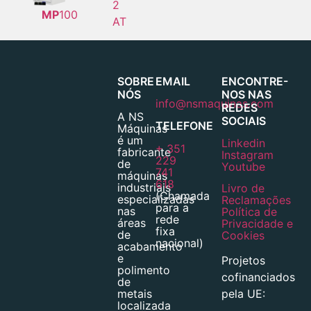
2
MP
100
AT
SOBRE
EMAIL
ENCONTRE-
NÓS
NOS NAS
info@nsmaquinas.com
REDES
A NS
SOCIAIS
TELEFONE
Máquinas
é um
Linkedin
+ 351
fabricante
Instagram
229
de
Youtube
741
máquinas
618
industriais
Livro de
(Chamada
especializadas
Reclamações
para a
nas
Política de
rede
áreas
Privacidade e
fixa
de
Cookies
nacional)
acabamento
e
Projetos
polimento
cofinanciados
de
pela UE:
metais
localizada