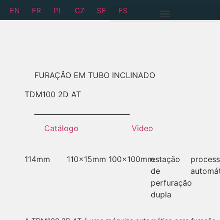
EN
FR
PL
CZ
SE
ES
FURAÇÃO EM TUBO INCLINADO
TDM
100 2D AT
Catálogo
Video
114mm
110x15mm
100x100mm
estação
proces
de
automá
perfuração
dupla