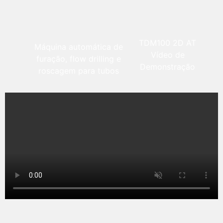
TDM100 2D AT
Máquina automática de
Vídeo de
furação, flow drilling e
Demonstração
roscagem para tubos