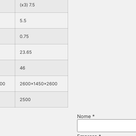
(x3) 7.5
5.5
0.75
23.65
46
00
2600x1450x2600
2500
Telefone
Nome
*
URL
Email