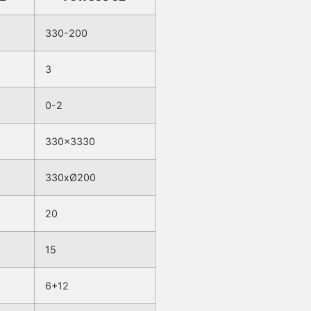
330-200
3
0-2
330×3330
330xØ200
20
15
6+12