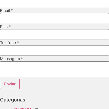
Email
*
País
*
Telefone
*
Nome
Mensagem
*
Mensagem
Empresa
Enviar
Categorias