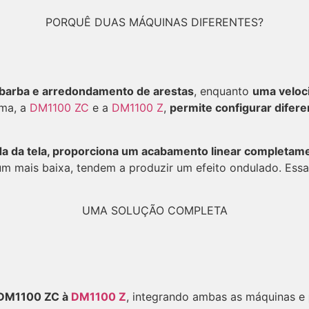
PORQUÊ DUAS MÁQUINAS DIFERENTES?
rebarba e arredondamento de arestas
, enquanto
uma veloci
uma, a
DM1100 ZC
e a
DM1100 Z
,
permite configurar difere
ida da tela, proporciona um acabamento linear completam
 mais baixa, tendem a produzir um efeito ondulado. Essa 
UMA SOLUÇÃO COMPLETA
a DM1100 ZC à
DM1100 Z
, integrando ambas as máquinas e