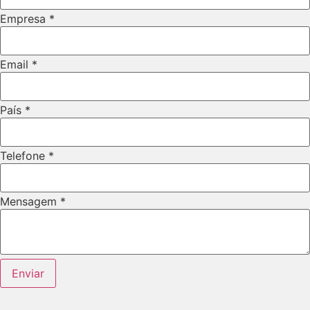
Empresa
*
Email
*
País
*
Telefone
*
Empresa
Mensagem
*
Telefone
Nome
Enviar