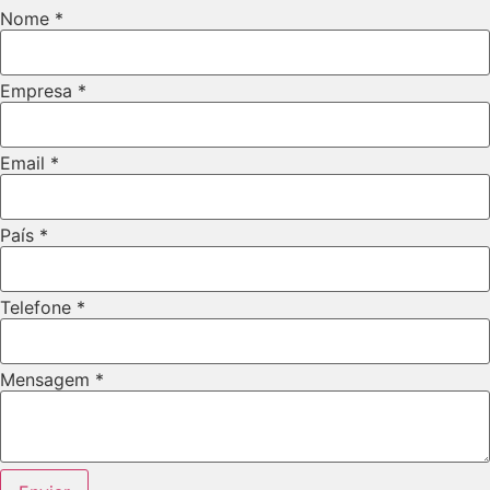
Telefone
Nome
*
Nome
Empresa
Empresa
*
Email
*
País
*
Telefone
*
Mensagem
*