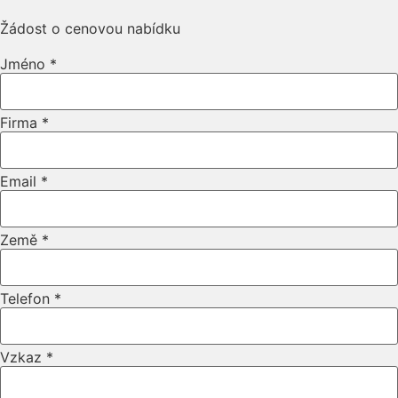
Žádost o cenovou nabídku
Jméno
*
URL
Firma
*
Jméno
Země
Email
*
Země
*
Telefon
*
Vzkaz
*