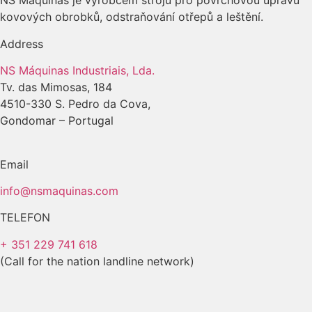
NS Máquinas je výrobcem strojů pro povrchovou úpravu
kovových obrobků, odstraňování otřepů a leštění.
Address
NS Máquinas Industriais, Lda.
Tv. das Mimosas, 184
4510-330 S. Pedro da Cova,
Gondomar – Portugal
Email
info@nsmaquinas.com
TELEFON
+ 351 229 741 618
(Call for the nation landline network)