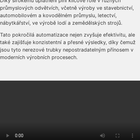
Díky širokému uplatnění plní klíčové role v různých
průmyslových odvětvích, včetně výroby ve stavebnictví,
automobilovém a kovodělném průmyslu, letectví,
nábytkářství, ve výrobě lodí a zemědělských strojů.
Tato pokročilá automatizace nejen zvyšuje efektivitu, ale
také zajišťuje konzistentní a přesné výsledky, díky čemuž
jsou tyto nerezové trubky nepostradatelným přínosem v
moderních výrobních procesech.