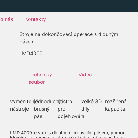
o nás
Kontakty
Stroje na dokončovací operace s dlouhým
pásem
LMD
4000
Technický
Video
soubor
vyměnitelné
jednoduchý
nástroj
velké 3D
rozšířená
nástroje
brusný
pro
díly
kapacita
pás
odjehlování
LMD 4000 je stroj s dlouhými brousicím pásem, pomocí
kterého lze opracovávat rovné plochy, rohy nebo hrany