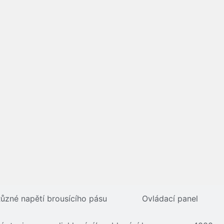
ůzné napětí brousícího pásu
Ovládací panel