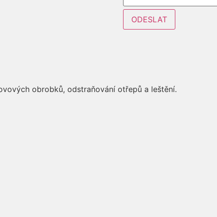
Layout
ODESLAT
Email
Firma
vových obrobků, odstraňování otřepů a leštění.