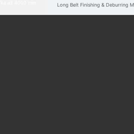
ířka až 4000 mm
Long Belt Finishing & Deburring 