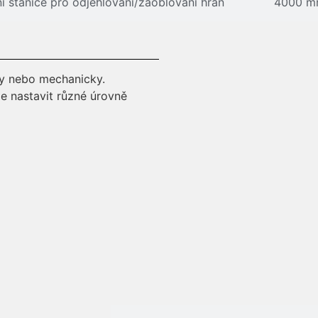
lní stanice pro odjehlování/zaoblování hran
4000 mm
ky nebo mechanicky.
e nastavit různé úrovně