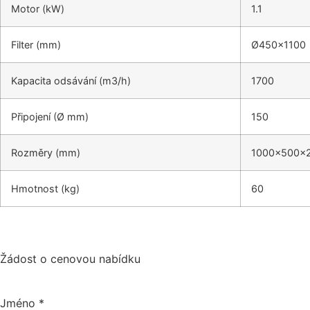
Motor (kW)
1.1
Filter (mm)
Ø450×1100
Kapacita odsávání (m3/h)
1700
Připojení (Ø mm)
150
Rozměry (mm)
1000x500x
Hmotnost (kg)
60
Žádost o cenovou nabídku
Jméno
*