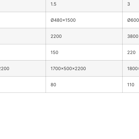
1.5
3
Ø480×1500
Ø600
2200
3800
150
220
2200
1700x500x2200
1800
80
110