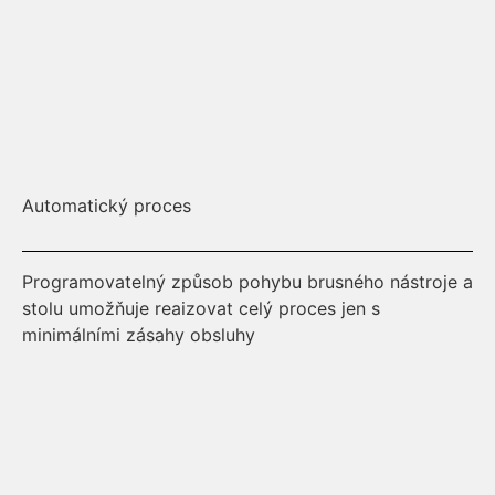
Automatický proces
Be
Programovatelný způsob pohybu brusného nástroje a
Ob
stolu umožňuje reaizovat celý proces jen s
vy
minimálními zásahy obsluhy
pr