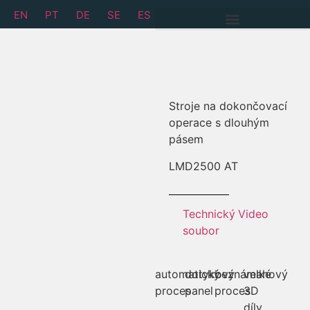
EN
PT
DE
SE
ES
ŘEŠENÍ PRO ODSTRAŇOVÁNÍ OTŘEPŮ
Stroje na dokončovací
operace s dlouhým
pásem
LMD
2500 AT
Technický
Video
soubor
automatický
dotykový
beznámahový
velké
proces
panel
proces
3D
díly