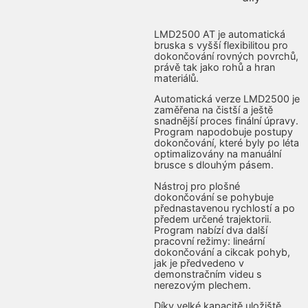
LMD2500 AT je automatická
bruska s vyšší flexibilitou pro
dokončování rovných povrchů,
právě tak jako rohů a hran
materiálů.
Automatická verze LMD2500 je
zaměřena na čistší a ještě
snadnější proces finální úpravy.
Program napodobuje postupy
dokončování, které byly po léta
optimalizovány na manuální
brusce s dlouhým pásem.
Nástroj pro plošné
dokončování se pohybuje
přednastavenou rychlostí a po
předem určené trajektorii.
Program nabízí dva další
pracovní režimy: lineární
dokončování a cikcak pohyb,
jak je předvedeno v
demonstračním videu s
nerezovým plechem.
Díky velké kapacitě uložiště