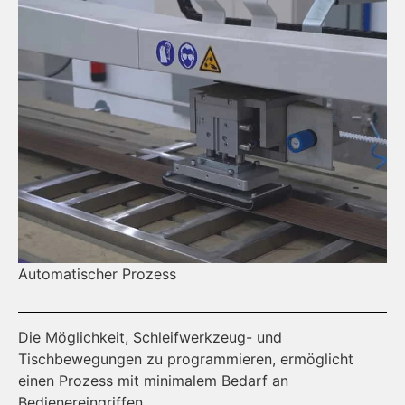
Automatischer Prozess
Mü
Die Möglichkeit, Schleifwerkzeug- und
De
Tischbewegungen zu programmieren, ermöglicht
wo
einen Prozess mit minimalem Bedarf an
Pr
Bedienereingriffen.