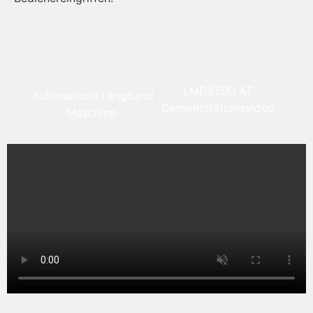
LMD2500 AT
Automatisch Langband
Demonstrationsvideo
Maschine