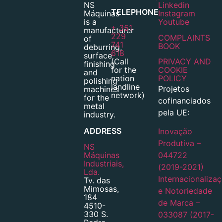
NS
Linkedin
TELEPHONE
Máquinas
Instagram
is a
Youtube
+ 351
manufacturer
229
COMPLAINTS
of
741
BOOK
deburring,
618
surface
(Call
PRIVACY AND
finishing
for the
COOKIE
and
nation
POLICY
polishing
landline
Projetos
machines
network)
for the
cofinanciados
metal
pela UE:
industry.
ADDRESS
Inovação
Produtiva –
NS
Máquinas
044722
Industriais,
(2019-2021)
Lda.
Internacionaliza
Tv. das
Mimosas,
e Notoriedade
184
de Marca –
4510-
330 S.
033087 (2017-