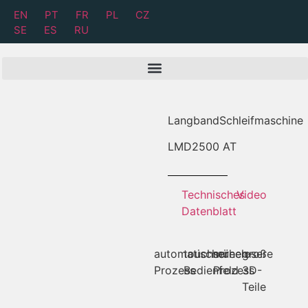
EN
PT
FR
PL
CZ
SE
ES
RU
LangbandSchleifmaschine
LMD
2500 AT
Technisches
Video
Datenblatt
automatischer
touchscreen-
müheloser
große
Prozess
Bedienfeld
Prozess
3D-
Teile