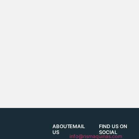
ABOUT
EMAIL
FIND US ON
US
SOCIAL
info@nsmaquinas.com