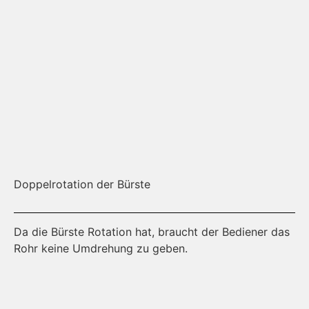
Doppelrotation der Bürste
Na
Da die Bürste Rotation hat, braucht der Bediener das
Sc
Rohr keine Umdrehung zu geben.
he
se
ha