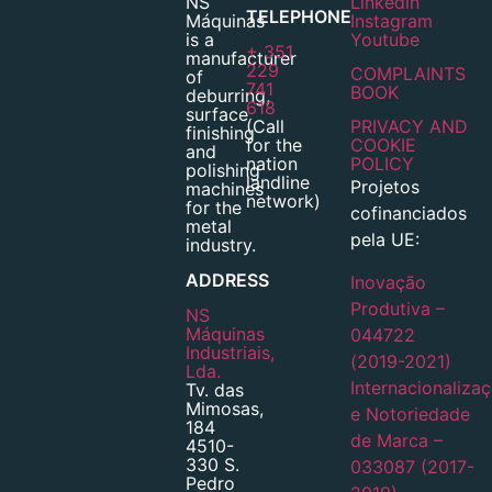
NS
Linkedin
TELEPHONE
Máquinas
Instagram
is a
Youtube
+ 351
manufacturer
229
COMPLAINTS
of
741
BOOK
deburring,
618
surface
(Call
PRIVACY AND
finishing
for the
COOKIE
and
nation
POLICY
polishing
landline
Projetos
machines
network)
for the
cofinanciados
metal
pela UE:
industry.
ADDRESS
Inovação
Produtiva –
NS
Máquinas
044722
Industriais,
(2019-2021)
Lda.
Internacionaliza
Tv. das
Mimosas,
e Notoriedade
184
de Marca –
4510-
330 S.
033087 (2017-
Pedro