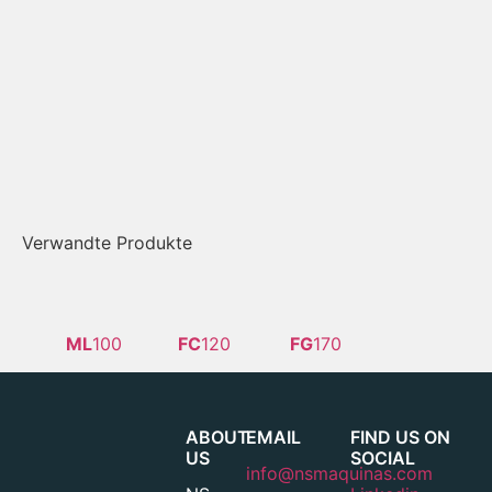
Verwandte Produkte
ML
100
FC
120
FG
170
ABOUT
EMAIL
FIND US ON
US
SOCIAL
info@nsmaquinas.com