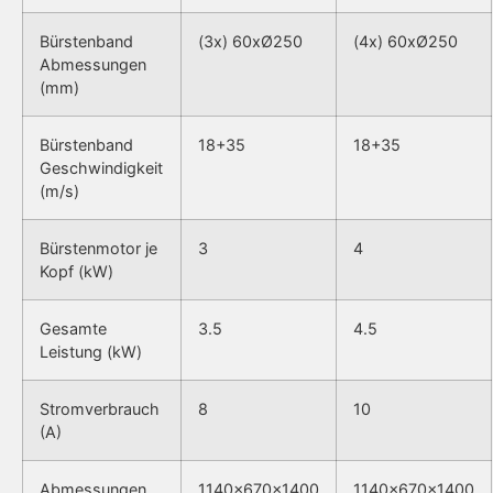
Bürstenband
(3x) 60xØ250
(4x) 60xØ250
Abmessungen
(mm)
Bürstenband
18+35
18+35
Geschwindigkeit
(m/s)
Bürstenmotor je
3
4
Kopf (kW)
Gesamte
3.5
4.5
Leistung (kW)
Stromverbrauch
8
10
(A)
Abmessungen
1140x670x1400
1140x670x1400