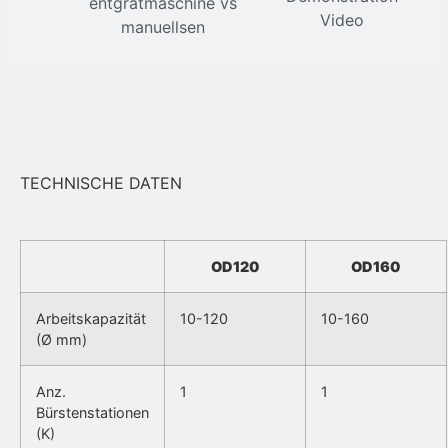
entgratmaschine vs
Video
manuellsen
TECHNISCHE DATEN
OD120
OD160
Arbeitskapazität
10-120
10-160
(Ø mm)
Anz.
1
1
Bürstenstationen
(K)