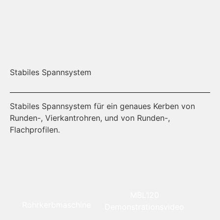
Stabiles Spannsystem
Sp
Stabiles Spannsystem für ein genaues Kerben von
Da
Runden-, Vierkantrohren, und von Runden-,
Flachprofilen.
MBL120
Rohrkerbmaschine
Demonstrationsvideo