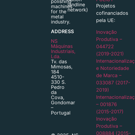
polishing
landline
Projetos
machines
network)
for the
cofinanciados
metal
pela UE:
industry.
ADDRESS
Inovação
Produtiva –
NS
Máquinas
044722
Industriais,
(2019-2021)
Lda.
Internacionaliza
Tv. das
Mimosas,
e Notoriedade
184
de Marca –
4510-
330 S.
033087 (2017-
Pedro
2019)
da
Internacionaliza
Cova,
Gondomar
– 001876
–
(2015-2017)
Portugal
Inovação
Produtiva –
008884 (2015-