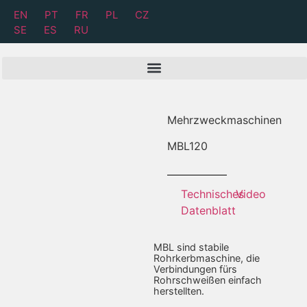
EN
PT
FR
PL
CZ
SE
ES
RU
Mehrzweckmaschinen
MBL
120
Technisches
Video
Datenblatt
MBL sind stabile
Rohrkerbmaschine, die
Verbindungen fürs
Rohrschweißen einfach
herstellten.