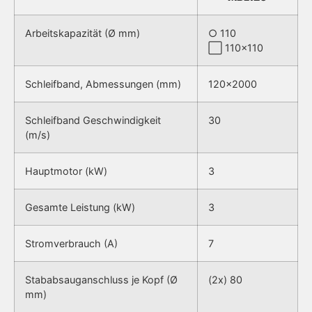
Arbeitskapazität (Ø mm)
○ 110
⬜ 110×110
Schleifband, Abmessungen (mm)
120×2000
Schleifband Geschwindigkeit
30
(m/s)
Hauptmotor (kW)
3
Gesamte Leistung (kW)
3
Stromverbrauch (A)
7
Stababsauganschluss je Kopf (Ø
(2x) 80
mm)