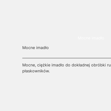
Mocne imadło
Mocne imadło
Mocne, ciężkie imadło do dokładnej obróbki rur i
płaskowników.