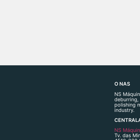
O NAS
NS Máquina
deburring,
polishing 
industry.
CENTRAL
NS Máquina
Tv. das Mi