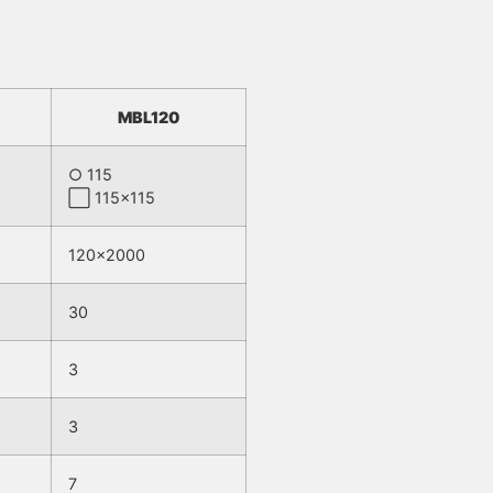
MBL120
○ 115
⬜ 115×115
120×2000
30
3
3
7