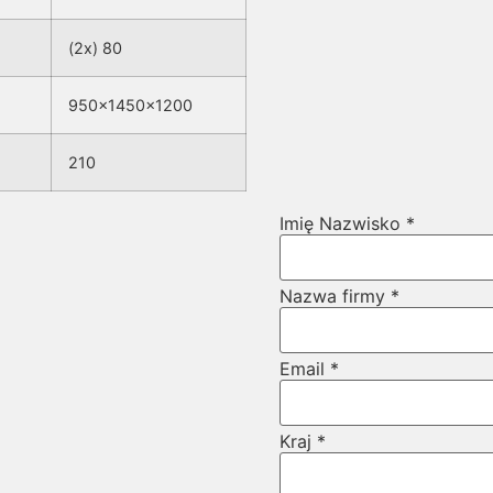
(2x) 80
950x1450x1200
210
Imię Nazwisko
*
Nr
Nazwa firmy
*
Nazwa
telefonu
Email
*
Kraj
*