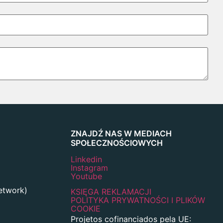
ZNAJDŹ NAS W MEDIACH
SPOŁECZNOŚCIOWYCH
Linkedin
Instagram
Youtube
network)
KSIĘGA REKLAMACJI
POLITYKA PRYWATNOŚCI I PLIKÓW
COOKIE
Projetos cofinanciados pela UE: