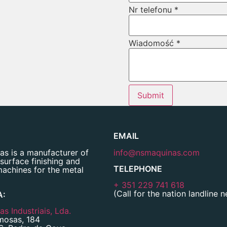
Nr telefonu
*
Wiadomość
*
Submit
EMAIL
s is a manufacturer of
info@nsmaquinas.com
 surface finishing and
TELEPHONE
machines for the metal
+ 351 229 741 618
(Call for the nation landline 
A:
s Industriais, Lda.
mosas, 184