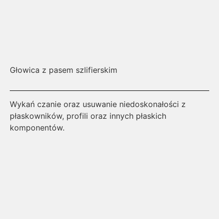
Głowica z pasem szlifierskim
Gł
Wykań czanie oraz usuwanie niedoskonałości z
Ła
płaskowników, profili oraz innych płaskich
sz
komponentów.