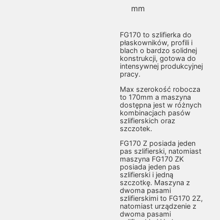
mm
FG170 to szlifierka do
płaskowników, profili i
blach o bardzo solidnej
konstrukcji, gotowa do
intensywnej produkcyjnej
pracy.
Max szerokość robocza
to 170mm a maszyna
dostępna jest w różnych
kombinacjach pasów
szlifierskich oraz
szczotek.
FG170 Z posiada jeden
pas szlifierski, natomiast
maszyna FG170 ZK
posiada jeden pas
szlifierski i jedną
szczotkę. Maszyna z
dwoma pasami
szlifierskimi to FG170 2Z,
natomiast urządzenie z
dwoma pasami