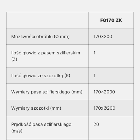
FG170 ZK
Możliwości obróbki (Ø mm)
170×200
Ilość głowic z pasem szlifierskim
1
(Z)
Ilość głowic ze szczotką (K)
1
Wymiary pasa szlifierskiego (mm)
170×2000
Wymiary szczotki (mm)
170xØ200
Prędkość pasa szlifierskiego
20
(m/s)