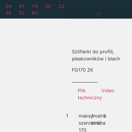
EN
PT
FR
DE
CZ
SE
ES
RU
Szlifierki do profili,
płaskowników i blach
FG
170 ZK
Plik
Video
techniczny
1
maksymalna
1
1
szerokość
strona
170