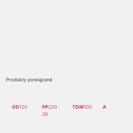
Produkty powiązane
OD
120
PP
220
TDM
100
A
2K