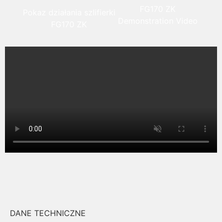
FG170 ZK
Pokaz działania szlifierki
Demonstration Video
FG170 ZK
DANE TECHNICZNE