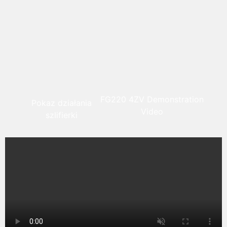
FG220 4ZV Demonstration
Pokaz działania
Video
szlifierki