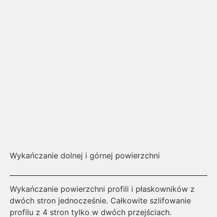
Wykańczanie dolnej i górnej powierzchni
St
Wykańczanie powierzchni profili i płaskowników z
Ni
dwóch stron jednocześnie. Całkowite szlifowanie
Mo
profilu z 4 stron tylko w dwóch przejściach.