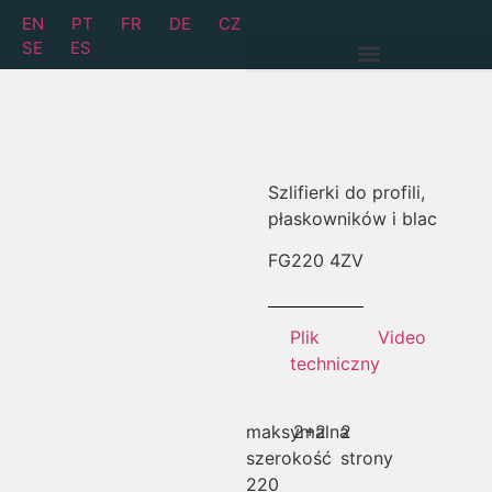
EN
PT
FR
DE
CZ
SE
ES
Szlifierki do profili,
płaskowników i blac
FG
220 4ZV
Plik
Video
techniczny
maksymalna
2+2
2
szerokość
strony
220