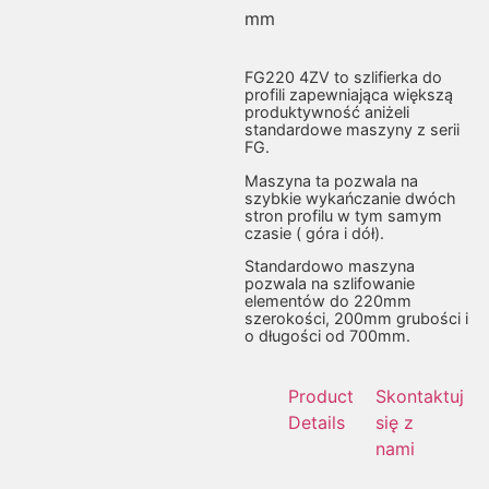
mm
FG220 4ZV to szlifierka do
profili zapewniająca większą
produktywność aniżeli
standardowe maszyny z serii
FG.
Maszyna ta pozwala na
szybkie wykańczanie dwóch
stron profilu w tym samym
czasie ( góra i dół).
Standardowo maszyna
pozwala na szlifowanie
elementów do 220mm
szerokości, 200mm grubości i
o długości od 700mm.
Product
Skontaktuj
Details
się z
nami