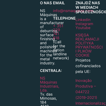
O NAS
EMAIL
ZNAJDŹ NAS
W MEDIACH
NS
info@nsmaquinas.com
SPOŁECZNOŚC
Máquinas
TELEPHONE
is a
Linkedin
manufacturer
Instagram
+ 351
of
Youtube
229
deburring,
741
surface
KSIĘGA
618
finishing
REKLAMACJI
(Call
and
POLITYKA
for the
polishing
PRYWATNOŚCI
nation
machines
I PLIKÓW
landline
for the
COOKIE
network)
metal
Projetos
industry.
cofinanciados
CENTRALA:
pela UE:
NS
Inovação
Máquinas
Industriais,
Produtiva –
Lda.
044722
Tv. das
(2019-2021)
Mimosas,
184
Internacionaliza