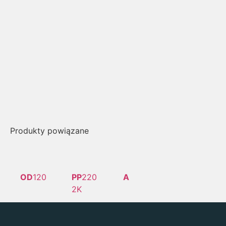
Produkty powiązane
OD
120
PP
220
A
2K