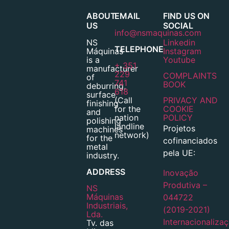
ABOUT
EMAIL
FIND US ON
US
SOCIAL
info@nsmaquinas.com
NS
Linkedin
TELEPHONE
Máquinas
Instagram
is a
Youtube
+ 351
manufacturer
229
COMPLAINTS
of
741
BOOK
deburring,
618
surface
(Call
PRIVACY AND
finishing
for the
COOKIE
and
nation
POLICY
polishing
landline
Projetos
machines
network)
for the
cofinanciados
metal
pela UE:
industry.
ADDRESS
Inovação
Produtiva –
NS
Máquinas
044722
Industriais,
(2019-2021)
Lda.
Internacionaliza
Tv. das