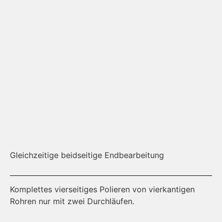
Gleichzeitige beidseitige Endbearbeitung
Ob
Komplettes vierseitiges Polieren von vierkantigen
Un
Rohren nur mit zwei Durchläufen.
Be