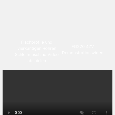
Flachprofile und
FG220 4ZV
vierkantigen Rohren
Demonstrationsvideo
Schleifmaschine Video
abspielen