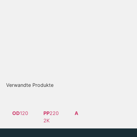
Verwandte Produkte
OD
120
PP
220
A
2K