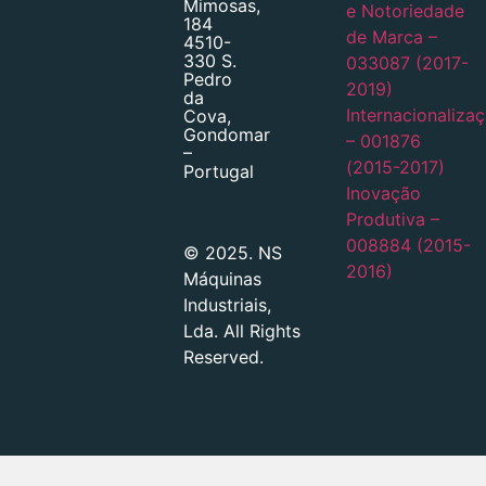
Mimosas,
e Notoriedade
184
de Marca –
4510-
330 S.
033087 (2017-
Pedro
2019)
da
Internacionaliza
Cova,
Gondomar
– 001876
–
(2015-2017)
Portugal
Inovação
Produtiva –
008884 (2015-
© 2025. NS
2016)
Máquinas
Industriais,
Lda. All Rights
Reserved.