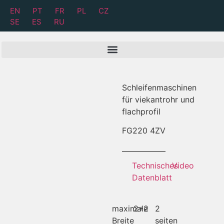
EN
PT
FR
PL
CZ
SE
ES
RU
Schleifenmaschinen
für viekantrohr und
flachprofil
FG
220 4ZV
Technisches
Video
Datenblatt
maximale
2+2
2
Breite
seiten