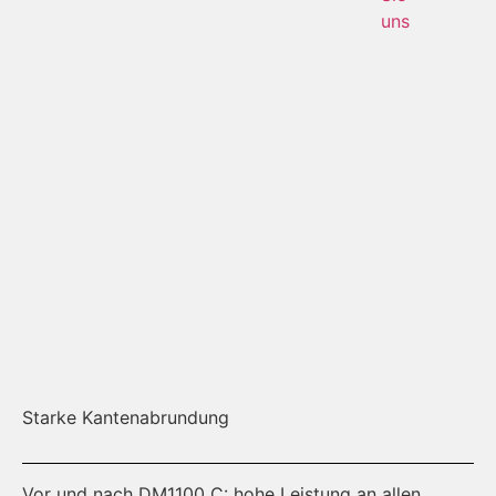
uns
Starke Kantenabrundung
Sc
Vor und nach DM1100 C: hohe Leistung an allen
Zw