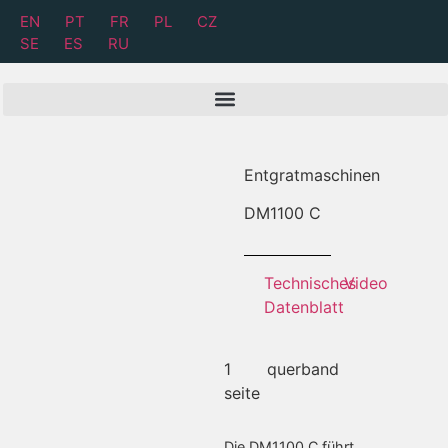
EN
PT
FR
PL
CZ
SE
ES
RU
Entgratmaschinen
DM
1100 C
Technisches
Video
Datenblatt
1
querband
seite
Die DM1100 C führt