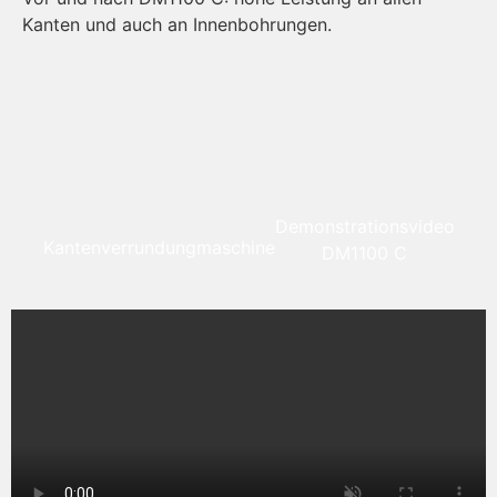
Kanten und auch an Innenbohrungen.
in
Ka
We
Demonstrationsvideo
Kantenverrundungmaschine
DM1100 C