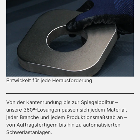
Entwickelt für jede Herausforderung
I
nt
Von der Kantenrundung bis zur Spiegelpolitur –
Al
unsere 360º-Lösungen passen sich jedem Material,
en
jeder Branche und jedem Produktionsmaßstab an –
me
von Auftragsfertigern bis hin zu automatisierten
er
Schwerlastanlagen.
au
au