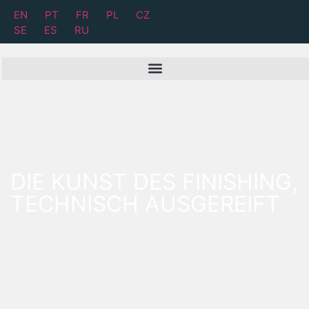
EN
PT
FR
PL
CZ
SE
ES
RU
DIE KUNST DES FINISHING,
TECHNISCH AUSGEREIFT