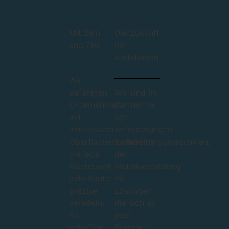
Mit Sinn
Die Zukunft
und Ziel
mit
Ambitionen
Wir
befähigen
Wir sind Ihr
Unternehmen
Partner für
mit
alle
innovativen
Anforderungen
Oberflächenbearbeitungsmaschinen,
im Bereich
die jede
der
Fläche und
Metallveredelung
jede Kante
mit
präzise
Lösungen,
veredeln.
die sich an
So
jede
schaffen
Branche,