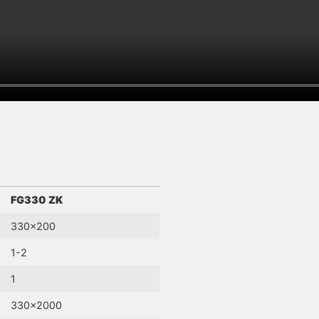
FG330 ZK
330×200
1-2
1
330×2000