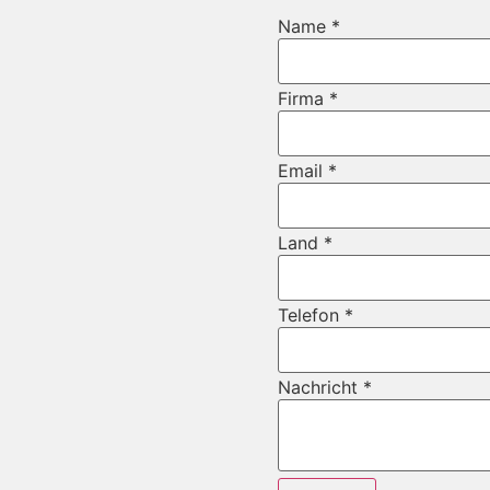
Name
*
Firma
*
Email
*
Land
*
Telefon
*
Firma
Nachricht
*
Email
Telefon