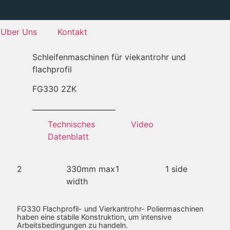
Uber Uns
Kontakt
Schleifenmaschinen für viekantrohr und
flachprofil
FG
330 2ZK
Technisches
Video
Datenblatt
2
330mm max
1
1 side
width
FG330 Flachprofil- und Vierkantrohr- Poliermaschinen
haben eine stabile Konstruktion, um intensive
Arbeitsbedingungen zu handeln.