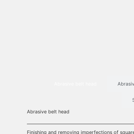
Abrasive belt head
Abrasi
Abrasive belt head
Finishing and removing imperfections of square