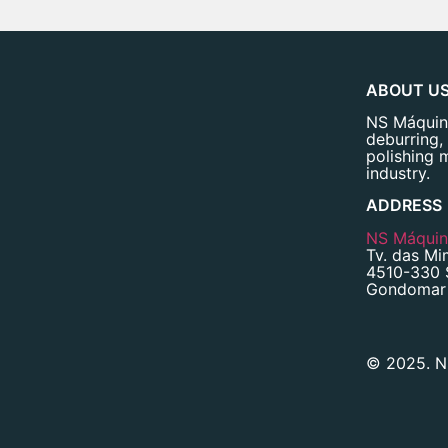
ABOUT U
NS Máquina
deburring,
polishing 
industry.
ADDRESS
NS Máquina
Tv. das Mi
4510-330 
Gondomar 
© 2025. NS