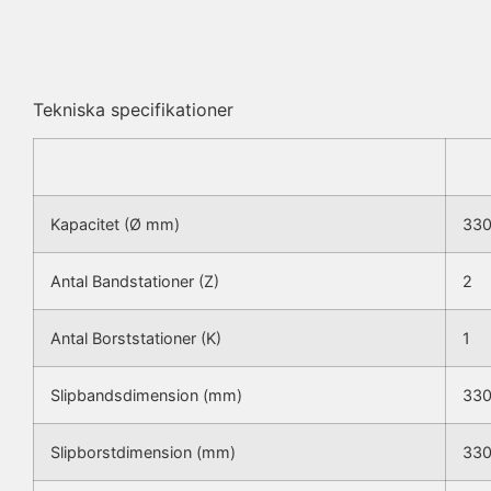
Tekniska specifikationer
Kapacitet (Ø mm)
33
Antal Bandstationer (Z)
2
Antal Borststationer (K)
1
Slipbandsdimension (mm)
33
Slipborstdimension (mm)
33