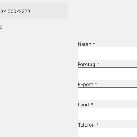
50x1500x2220
0
Namn
*
Företag
*
E-post
*
Land
*
Telefon
*