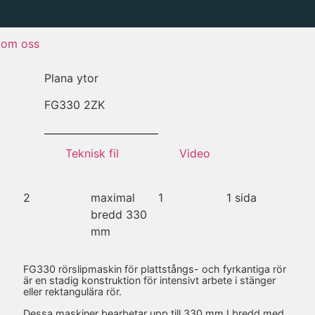
om oss
Plana ytor
FG
330 2ZK
Teknisk fil
Video
2
maximal
1
1 sida
bredd 330
mm
FG330 rörslipmaskin för plattstångs- och fyrkantiga rör
är en stadig konstruktion för intensivt arbete i stänger
eller rektangulära rör.
Dessa maskiner bearbetar upp till 330 mm I bredd med