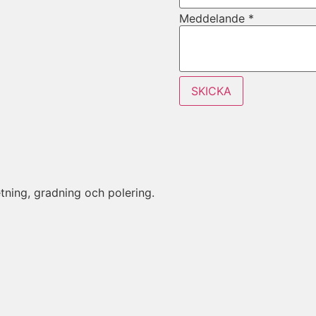
Meddelande
*
Layout
SKICKA
Land
Meddelande
tning, gradning och polering.