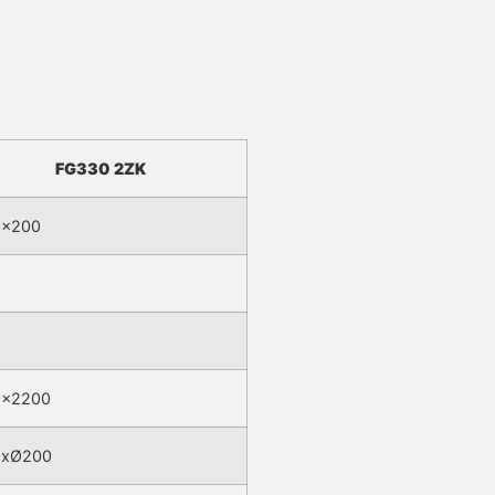
FG330 2ZK
0×200
0×2200
0xØ200