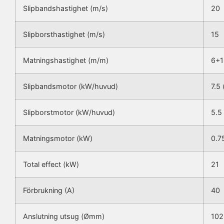
Slipbandshastighet (m/s)
20
Slipborsthastighet (m/s)
15
Matningshastighet (m/m)
6+1
Slipbandsmotor (kW/huvud)
7.5 
Slipborstmotor (kW/huvud)
5.5
Matningsmotor (kW)
0.7
Total effect (kW)
21
Förbrukning (A)
40
Anslutning utsug (Ømm)
102