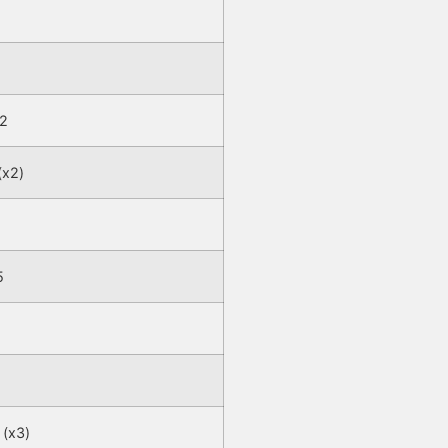
2
(x2)
5
 (x3)