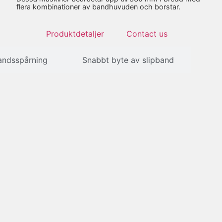
flera kombinationer av bandhuvuden och borstar.
Produktdetaljer
Contact us
andsspårning
Snabbt byte av slipband