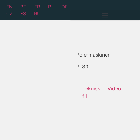
EN
PT
FR
PL
DE
CZ
ES
RU
Polermaskiner
PL
80
Teknisk
Video
fil