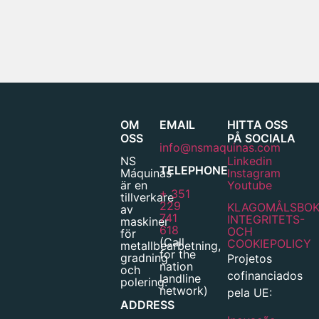
OM
EMAIL
HITTA OSS
OSS
PÅ SOCIALA
info@nsmaquinas.com
NS
Linkedin
TELEPHONE
Máquinas
Instagram
är en
Youtube
+ 351
tillverkare
229
KLAGOMÅLSBO
av
741
INTEGRITETS-
maskiner
618
OCH
för
(Call
COOKIEPOLICY
metallbearbetning,
for the
gradning
Projetos
nation
och
cofinanciados
landline
polering.
network)
pela UE:
ADDRESS