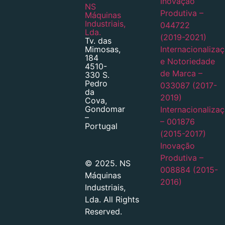
Inovação
NS
Produtiva –
Máquinas
Industriais,
044722
Lda.
(2019-2021)
Tv. das
Mimosas,
Internacionaliza
184
e Notoriedade
4510-
de Marca –
330 S.
Pedro
033087 (2017-
da
2019)
Cova,
Gondomar
Internacionaliza
–
– 001876
Portugal
(2015-2017)
Inovação
Produtiva –
© 2025. NS
008884 (2015-
Máquinas
2016)
Industriais,
Lda. All Rights
Reserved.