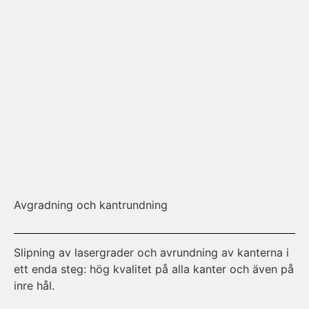
Avgradning och kantrundning
Av
Slipning av lasergrader och avrundning av kanterna i
En
ett enda steg: hög kvalitet på alla kanter och även på
ki
inre hål.
mo
ka