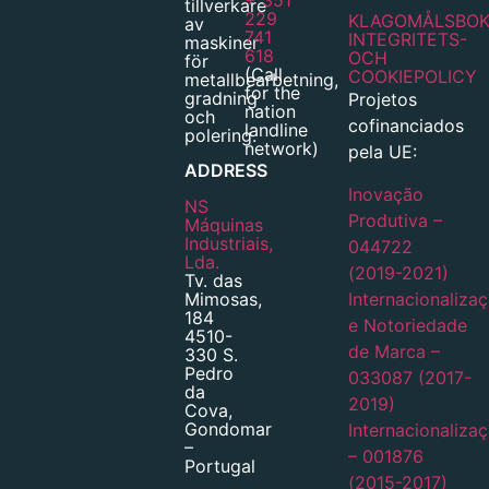
tillverkare
229
KLAGOMÅLSBO
av
741
INTEGRITETS-
maskiner
618
OCH
för
(Call
COOKIEPOLICY
metallbearbetning,
for the
gradning
Projetos
nation
och
cofinanciados
landline
polering.
network)
pela UE:
ADDRESS
Inovação
NS
Produtiva –
Máquinas
Industriais,
044722
Lda.
(2019-2021)
Tv. das
Mimosas,
Internacionaliza
184
e Notoriedade
4510-
de Marca –
330 S.
Pedro
033087 (2017-
da
2019)
Cova,
Gondomar
Internacionaliza
–
– 001876
Portugal
(2015-2017)