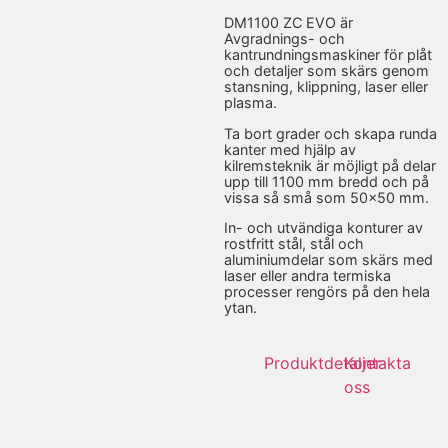
DM1100 ZC EVO är
Avgradnings- och
kantrundningsmaskiner för plåt
och detaljer som skärs genom
stansning, klippning, laser eller
plasma.
Ta bort grader och skapa runda
kanter med hjälp av
kilremsteknik är möjligt på delar
upp till 1100 mm bredd och på
vissa så små som 50×50 mm.
In- och utvändiga konturer av
rostfritt stål, stål och
aluminiumdelar som skärs med
laser eller andra termiska
processer rengörs på den hela
ytan.
Produktdetaljer
Kontakta
oss