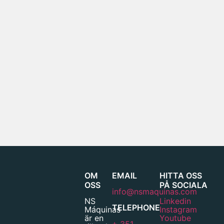
OM
EMAIL
HITTA OSS
OSS
PÅ SOCIALA
info@nsmaquinas.com
NS
Linkedin
TELEPHONE
Máquinas
Instagram
är en
Youtube
+ 351