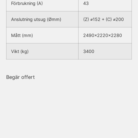
Förbrukning (A)
43
Anslutning utsug (Ømm)
(Z) ⌀152 + (C) ⌀200
Mått (mm)
2490x2220x2280
Vikt (kg)
3400
Begär offert