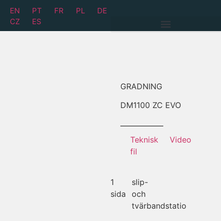
EN
PT
FR
PL
DE
CZ
ES
GRADNING
DM
1100 ZC EVO
Teknisk
Video
fil
1
slip-
sida
och
tvärbandstatio