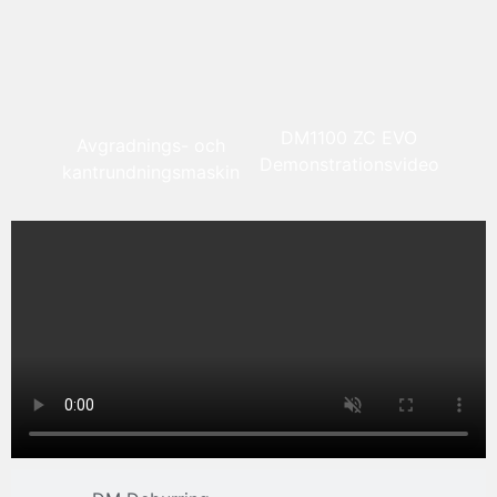
DM1100 ZC EVO
Avgradnings- och
Demonstrationsvideo
kantrundningsmaskin