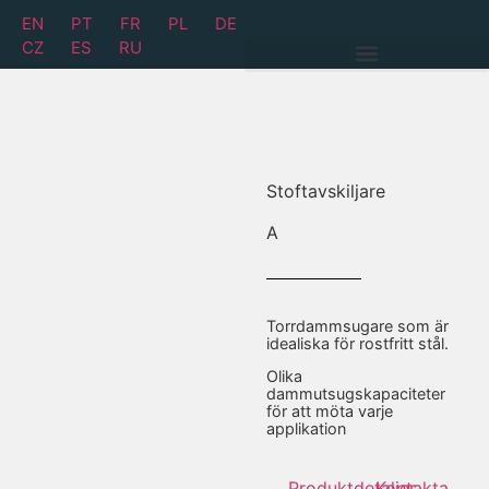
EN
PT
FR
PL
DE
CZ
ES
RU
Stoftavskiljare
A
Torrdammsugare som är
idealiska för rostfritt stål.
Olika
dammutsugskapaciteter
för att möta varje
applikation
Produktdetaljer
Kontakta