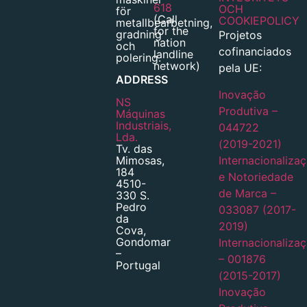
618
OCH
för
(Call
COOKIEPOLICY
metallbearbetning,
for the
gradning
Projetos
nation
och
cofinanciados
landline
polering.
network)
pela UE:
ADDRESS
Inovação
NS
Produtiva –
Máquinas
Industriais,
044722
Lda.
(2019-2021)
Tv. das
Mimosas,
Internacionaliza
184
e Notoriedade
4510-
de Marca –
330 S.
Pedro
033087 (2017-
da
2019)
Cova,
Gondomar
Internacionaliza
–
– 001876
Portugal
(2015-2017)
Inovação