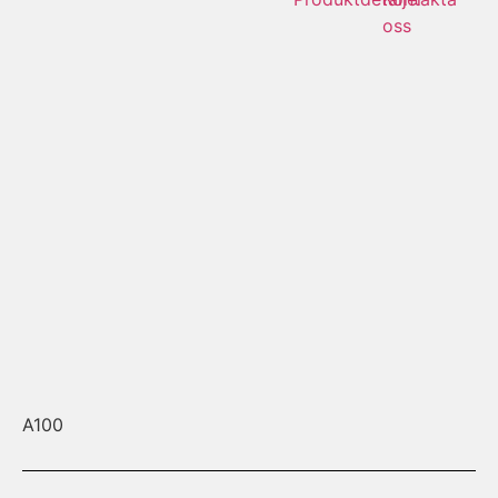
oss
A100
A