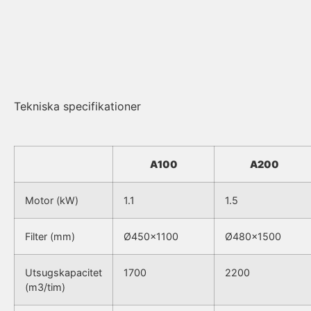
Tekniska specifikationer
A100
A200
Motor (kW)
1.1
1.5
Filter (mm)
Ø450×1100
Ø480×1500
Utsugskapacitet
1700
2200
(m3/tim)