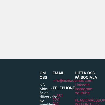
OM
EMAIL
HITTA OSS
OSS
PÅ SOCIALA
info@nsmaquinas.com
NS
Linkedin
TELEPHONE
Máquinas
Instagram
är en
Youtube
+ 351
tillverkare
229
KLAGOMÅLSBO
av
741
INTEGRITETS-
maskiner