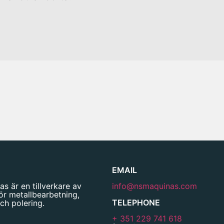
EMAIL
s är en tillverkare av
info@nsmaquinas.com
ör metallbearbetning,
TELEPHONE
ch polering.
+ 351 229 741 618