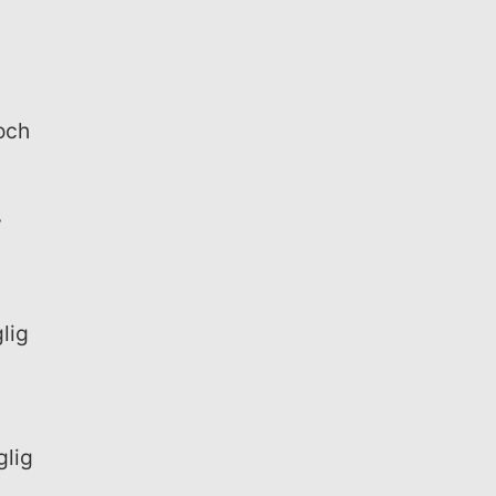
 och
v
lig
glig