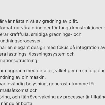
är vår nästa nivå av gradning av plåt.
förbättrar våra principer för tunga konstruktioner
erar kraftfulla, smidiga gradnings- och
rundningsprocesser.
har en elegant design med fokus på integration a
fera lastnings-/lossningssystem och
mationsutrustning.
är noggrann med detaljer, vilket ger en smidig dag
ndning av din maskin,
har invändig belysning, generöst utrymme för
rhållsåtkomst och
ring, och fjärrövervakning av processer är tillgän
när du är borta.