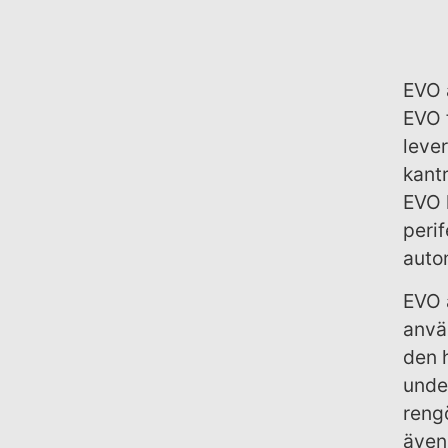
EVO 
EVO 
lever
kant
EVO 
peri
auto
EVO 
anvä
den 
unde
rengö
även 