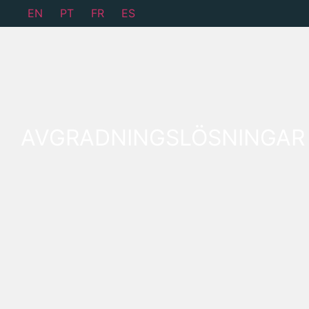
EN
PT
FR
ES
AVGRADNINGSLÖSNINGAR