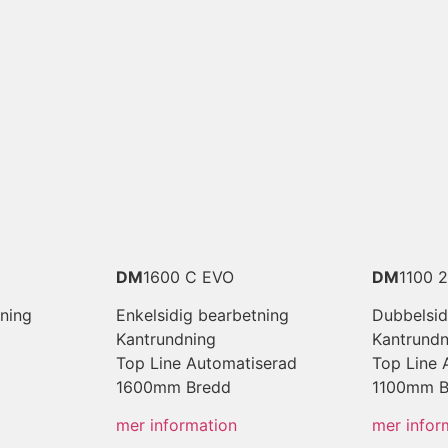
DM
1600 C EVO
DM
1100 
tning
Enkelsidig bearbetning
Dubbelsid
Kantrundning
Kantrundn
Top Line Automatiserad
Top Line 
1600mm Bredd
1100mm B
mer information
mer infor