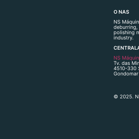
O NAS
NS Máquina
deburring,
polishing 
industry.
CENTRAL
NS Máquina
Tv. das Mi
4510-330 
Gondomar 
© 2025. NS