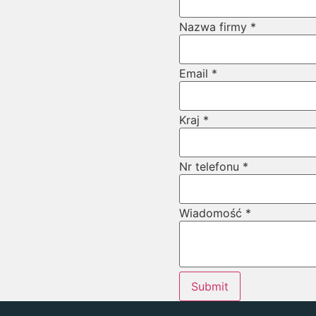
Email
Nazwa firmy
*
Nr
URL
Email
*
Kraj
*
Nr telefonu
*
Wiadomość
*
Submit