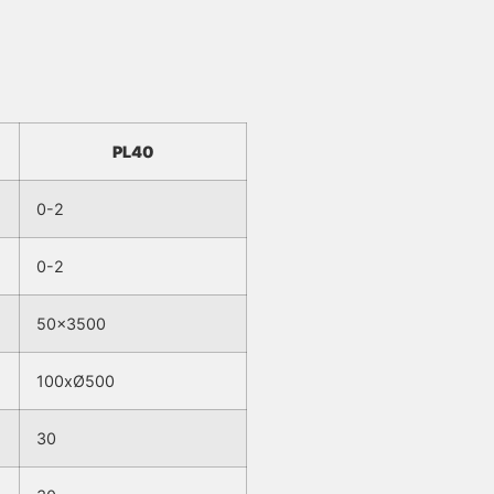
PL40
0-2
0-2
50×3500
100xØ500
30