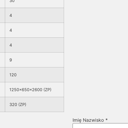
30
4
4
4
9
120
1250x650x2600 (ZP)
320 (ZP)
Imię Nazwisko
*