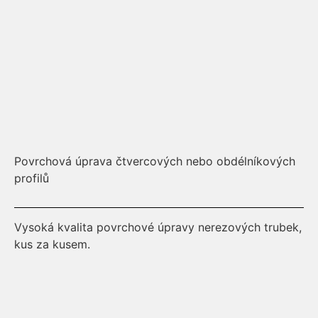
Povrchová úprava čtvercových nebo obdélníkových
Vy
profilů
ku
Vysoká kvalita povrchové úpravy nerezových trubek,
kus za kusem.