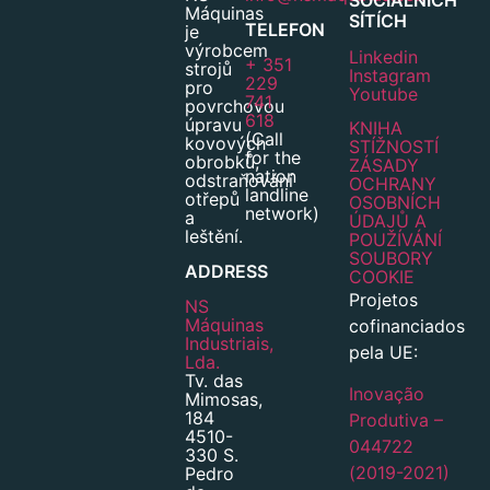
SOCIÁLNÍCH
Máquinas
SÍTÍCH
TELEFON
je
výrobcem
Linkedin
+ 351
strojů
Instagram
229
pro
Youtube
741
povrchovou
618
úpravu
KNIHA
(Call
kovových
STÍŽNOSTÍ
for the
obrobků,
ZÁSADY
nation
odstraňování
OCHRANY
landline
otřepů
OSOBNÍCH
network)
a
ÚDAJŮ A
leštění.
POUŽÍVÁNÍ
SOUBORY
ADDRESS
COOKIE
Projetos
NS
Máquinas
cofinanciados
Industriais,
pela UE:
Lda.
Tv. das
Inovação
Mimosas,
184
Produtiva –
4510-
044722
330 S.
(2019-2021)
Pedro