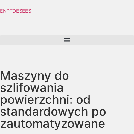
EN
PT
DE
SE
ES
Maszyny do
szlifowania
powierzchni: od
standardowych po
zautomatyzowane