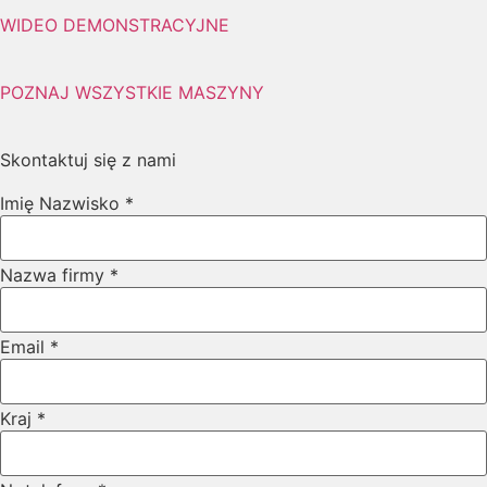
WIDEO DEMONSTRACYJNE
POZNAJ WSZYSTKIE MASZYNY
Skontaktuj się z nami
Imię Nazwisko
*
Imię
Nazwa firmy
*
Layout
Kraj
Email
*
Kraj
*