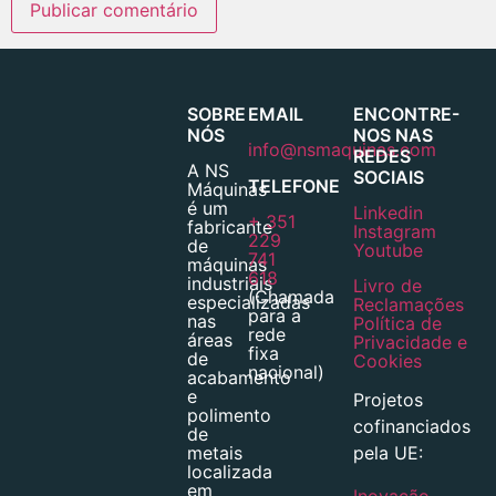
SOBRE
EMAIL
ENCONTRE-
NÓS
NOS NAS
info@nsmaquinas.com
REDES
A NS
SOCIAIS
TELEFONE
Máquinas
é um
Linkedin
+ 351
fabricante
Instagram
229
de
Youtube
741
máquinas
618
industriais
Livro de
(Chamada
especializadas
Reclamações
para a
nas
Política de
rede
áreas
Privacidade e
fixa
de
Cookies
nacional)
acabamento
e
Projetos
polimento
cofinanciados
de
pela UE:
metais
localizada
em
Inovação