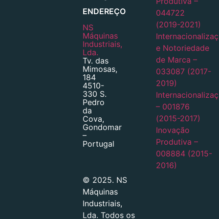
Produtiva –
ENDEREÇO
044722
(2019-2021)
NS
Máquinas
Internacionaliza
Industriais,
e Notoriedade
Lda.
de Marca –
Tv. das
Mimosas,
033087 (2017-
184
2019)
4510-
330 S.
Internacionaliza
Pedro
– 001876
da
(2015-2017)
Cova,
Gondomar
Inovação
–
Produtiva –
Portugal
008884 (2015-
2016)
© 2025. NS
Máquinas
Industriais,
Lda. Todos os