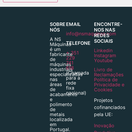
SOBRE
EMAIL
ENCONTRE-
NÓS
NOS NAS
info@nsmaquinas.com
REDES
A NS
SOCIAIS
TELEFONE
Máquinas
é um
Linkedin
+ 351
fabricante
Instagram
229
de
Youtube
741
máquinas
618
industriais
Livro de
(Chamada
especializadas
Reclamações
para a
nas
Política de
rede
áreas
Privacidade e
fixa
de
Cookies
nacional)
acabamento
e
Projetos
polimento
cofinanciados
de
pela UE:
metais
localizada
em
Inovação
Portugal.