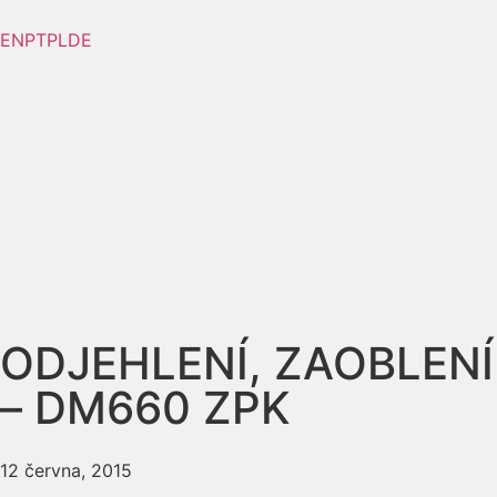
EN
PT
PL
DE
ODJEHLENÍ, ZAOBLEN
– DM660 ZPK
12 června, 2015