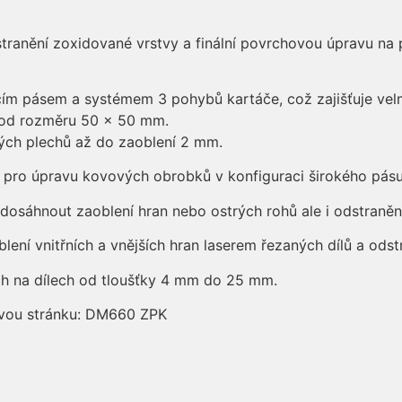
stranění zoxidované vrstvy a finální povrchovou úpravu na
pásem a systémem 3 pohybů kartáče, což zajišťuje velmi
y od rozměru 50 x 50 mm.
ých plechů až do zaoblení 2 mm.
t pro úpravu kovových obrobků v konfiguraci širokého pásu
osáhnout zaoblení hran nebo ostrých rohů ale i odstranění
blení vnitřních a vnějších hran laserem řezaných dílů a od
h na dílech od tloušťky 4 mm do 25 mm.
ovou stránku: DM660 ZPK