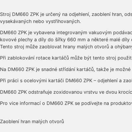
Stroj DM660 ZPK je určený na odjehlení, zaoblení hran, od
vysekávaných nebo vystřihovaných.
DM660 ZPK je vybavena integrovaným vakuovým podávacím 
kovové plechy a díly do šířky 660 mm a některé malé díl
Tento stroj může zaoblovat hrany malých otvorů a ohýban
Při zablokování rotace kartáčů může být tento stroj použi
Na DM660 ZPK je snadné střídání kartáčů, takže je možné d
Při práci s ocelovými kartáči DM660 ZPK – odjehlení a zao
DM660 ZPK odstraňuje zoxidovanou vrstvu ve dvou krocíc
Pro vice informací o DM660 ZPK se podívejte na produkt
Zaoblení hran malých otvorů