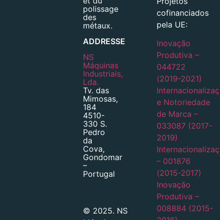
et du
Projetos
polissage
cofinanciados
des
pela UE:
métaux.
ADDRESSE
Inovação
Produtiva –
NS
Máquinas
044722
Industriais,
(2019-2021)
Lda.
Tv. das
Internacionaliza
Mimosas,
e Notoriedade
184
de Marca –
4510-
330 S.
033087 (2017-
Pedro
2019)
da
Cova,
Internacionaliza
Gondomar
– 001876
–
(2015-2017)
Portugal
Inovação
Produtiva –
008884 (2015-
© 2025. NS