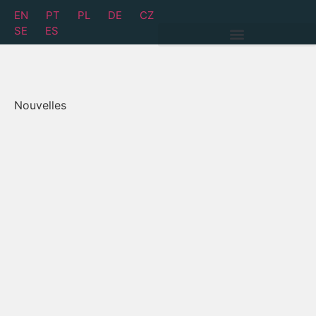
EN
PT
PL
DE
CZ
SE
ES
Nouvelles