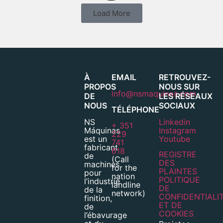
Load More
À
EMAIL
RETROUVEZ-
PROPOS
NOUS SUR
info@nsmaquinas.com
DE
LES RÉSEAUX
NOUS
SOCIAUX
TÉLÉPHONE
NS
Linkedin
+ 351
Máquinas
Instagram
229
est un
Youtube
741
fabricant
618
REGISTRE
de
(Call
DES
machines
for the
PLAINTES
pour
nation
POLITIQUE
l’industrie
landline
DE
de la
network)
CONFIDENTIALI
finition,
ET DE
de
COOKIES
l’ébavurage