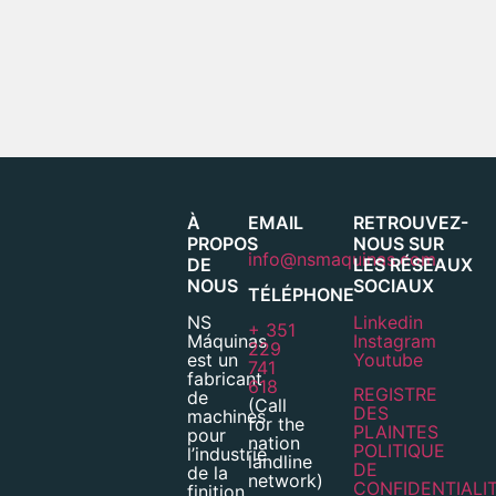
À
EMAIL
RETROUVEZ-
PROPOS
NOUS SUR
info@nsmaquinas.com
DE
LES RÉSEAUX
NOUS
SOCIAUX
TÉLÉPHONE
NS
Linkedin
+ 351
Máquinas
Instagram
229
est un
Youtube
741
fabricant
618
REGISTRE
de
(Call
DES
machines
for the
PLAINTES
pour
nation
POLITIQUE
l’industrie
landline
DE
de la
network)
CONFIDENTIALI
finition,