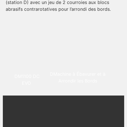
(station D) avec un jeu de 2 courroies aux blocs
ba
abrasifs contrarotatives pour l’arrondi des bords.
en
la
la
to
DMachine à Ébavurer et à
DM1100 DC
Arrondir les Bords
EVO