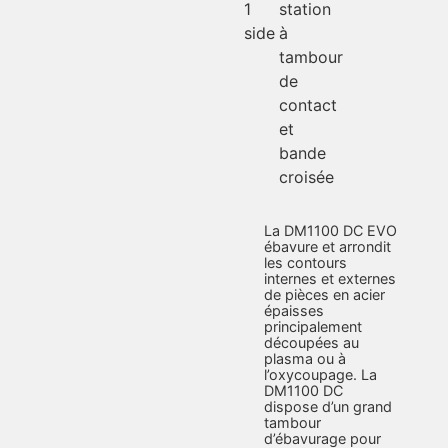
1
station
side
à
tambour
de
contact
et
bande
croisée
La DM1100 DC EVO
ébavure et arrondit
les contours
internes et externes
de pièces en acier
épaisses
principalement
découpées au
plasma ou à
l’oxycoupage. La
DM1100 DC
dispose d’un grand
tambour
d’ébavurage pour