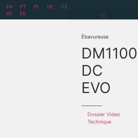
EN
PT
PL
DE
CZ
SE
ES
Ébavureuse
DM1100
DC
EVO
Dossier
Video
Technique