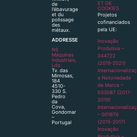
ET DE
de
COOKIES
l’ébavurage
et du
Projetos
polissage
cofinanciados
des
pela UE:
métaux.
ADDRESSE
Inovação
Produtiva –
NS
Máquinas
044722
Industriais,
(2019-2021)
Lda.
Tv. das
Internacionaliza
Mimosas,
e Notoriedade
184
de Marca –
4510-
330 S.
033087 (2017-
Pedro
2019)
da
Cova,
Internacionaliza
Gondomar
– 001876
–
(2015-2017)
Portugal
Inovação
Produtiva –