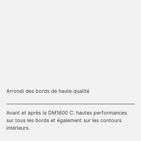
Arrondi des bords de haute qualité
Te
Avant et après la DM1600 C: hautes performances
De
sur tous les bords et également sur les contours
da
intérieurs.
bo