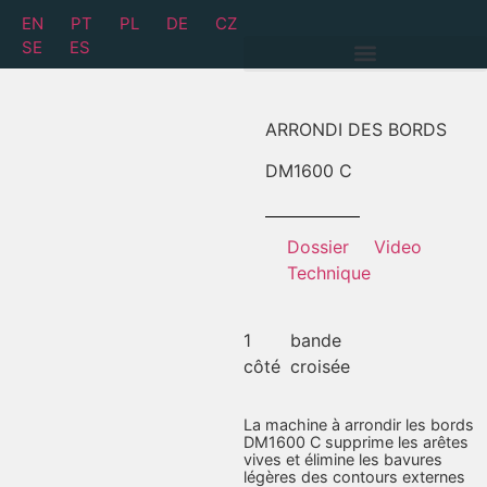
EN
PT
PL
DE
CZ
SE
ES
ARRONDI DES BORDS
DM
1600 C
Dossier
Video
Technique
1
bande
côté
croisée
La machine à arrondir les bords
DM1600 C supprime les arêtes
vives et élimine les bavures
légères des contours externes