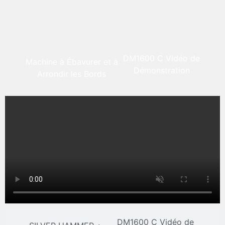
DM1600 C Vidéo de
Machine à Ébavurer et à
Démonstration
Arrondir les Bords
DM1600 C Vidéo de