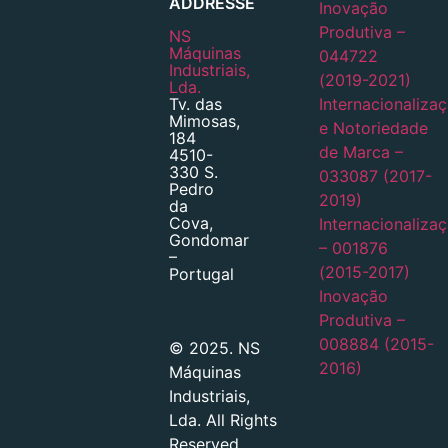
ADDRESSE
Inovação
Produtiva –
NS
Máquinas
044722
Industriais,
(2019-2021)
Lda.
Tv. das
Internacionaliza
Mimosas,
e Notoriedade
184
de Marca –
4510-
330 S.
033087 (2017-
Pedro
2019)
da
Cova,
Internacionaliza
Gondomar
– 001876
–
(2015-2017)
Portugal
Inovação
Produtiva –
008884 (2015-
© 2025. NS
2016)
Máquinas
Industriais,
Lda. All Rights
Reserved.