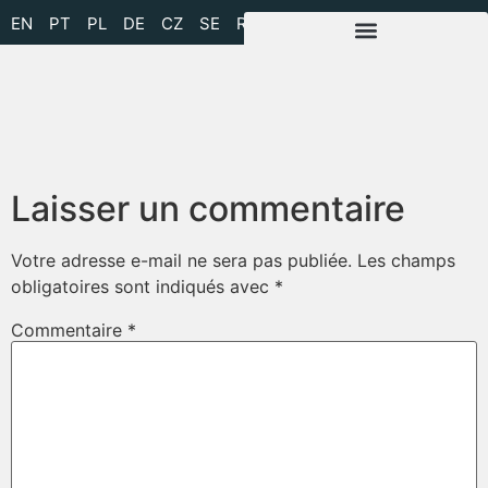
EN
PT
PL
DE
CZ
SE
RU
À PROPOS DE NOUS
FINITION DE SURFACE
SOLUTIONS D’ÉBAVURAGE
Laisser un commentaire
Votre adresse e-mail ne sera pas publiée.
Les champs
obligatoires sont indiqués avec
*
Commentaire
*