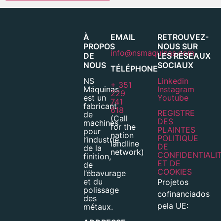
À
EMAIL
RETROUVEZ-
PROPOS
NOUS SUR
info@nsmaquinas.com
DE
LES RÉSEAUX
NOUS
SOCIAUX
TÉLÉPHONE
NS
Linkedin
+ 351
Máquinas
Instagram
229
est un
Youtube
741
fabricant
618
REGISTRE
de
(Call
DES
machines
for the
PLAINTES
pour
nation
POLITIQUE
l’industrie
landline
DE
de la
network)
CONFIDENTIALI
finition,
ET DE
de
COOKIES
l’ébavurage
et du
Projetos
polissage
cofinanciados
des
pela UE:
métaux.