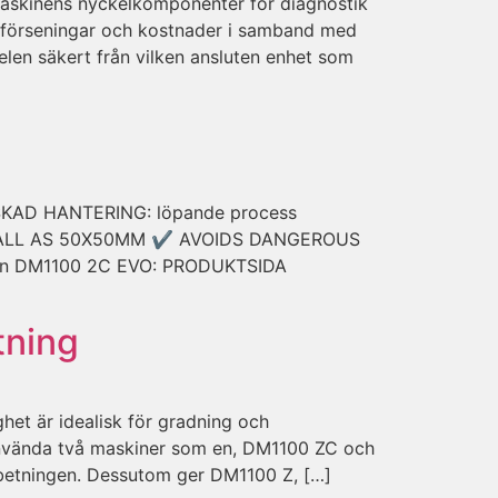
maskinens nyckelkomponenter för diagnostik
kar förseningar och kostnader i samband med
len säkert från vilken ansluten enhet som
SKAD HANTERING: löpande process
MALL AS 50X50MM ✔ AVOIDS DANGEROUS
on DM1100 2C EVO: PRODUKTSIDA
tning
et är idealisk för gradning och
 använda två maskiner som en, DM1100 ZC och
rbetningen. Dessutom ger DM1100 Z, […]