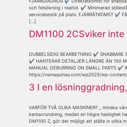
FJÄRRDIAGNOS ✔ Direktåtkomst för snabbare l
och felsökning i realtid. ✔ Minimerad stilles
servicebesök på plats. FJÄRRÅTKOMST ✔ Få åt
[…]
DM1100 2C
Sviker inte
DUBBELSIDIG BEARBETNING ✔ SNABBARE PROC
✔ HANTERAR DETALJER LÄNGRE ÄN 150 M
MANUAL DEBURRING ON SMALL PARTS ✔ INST
https://nsmaquinas.com/wp2025/wp-conten
3 I en lösning
gradning
VARFÖR TVÅ OLIKA MASKINER? _ minska värmepr
kantavrundning, medan en högre hastighet ha
DM1100 Z, gör det möjligt att ställa in oli