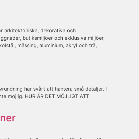
 arkitektoniska, dekorativa och
gnader, butiksmiljöer och exklusiva miljöer,
lstål, mässing, aluminium, akryl och trä,
undning har svårt att hantera små detaljer. I
t inte möjlig. HUR ÄR DET MÖJLIGT ATT
iner