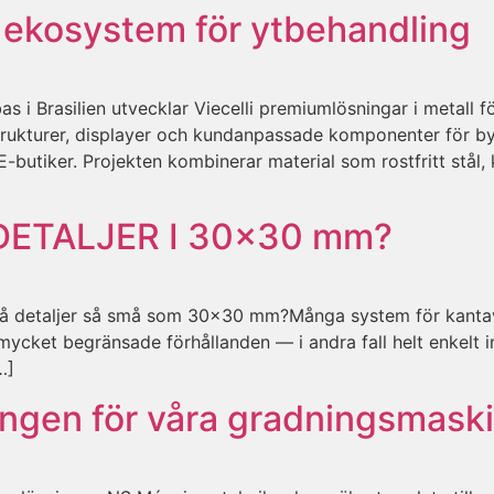
t ekosystem för ytbehandling
asilien utvecklar Viecelli premiumlösningar i metall för
rukturer, displayer och kundanpassade komponenter för byg
iker. Projekten kombinerar material som rostfritt stål, ko
ETALJER I 30×30 mm?
r på detaljer så små som 30×30 mm?Många system för kantavr
r mycket begränsade förhållanden — i andra fall helt enkel
…]
ngen för våra gradningsmask