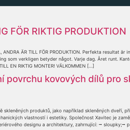
G FÖR RIKTIG PRODUKTION
DRA ÄR TILL FÖR PRODUKTION. Perfekta resultat är inte al
ng som verkligen betyder något. Varje dag. Året runt. Kant
EN TILL EN RIKTIG MONTER! VÄLKOMMEN […]
í povrchu kovových dílů pro s
bě skleněných produktů, jako například skleněných dveří, p
chanických vlastností i estetiky. Společnost Xavitec je zam
teriérového designu a architektury, zahrnující: ⭢ sloupky;⭢