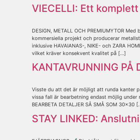
VIECELLI: Ett komplet
DESIGN, METALL OCH PREMIUMYTOR Med bas i Br
kommersiella projekt och producerar metallst
inklusive HAVAIANAS-, NIKE- och ZARA HOME-but
vilket kräver konsekvent kvalitet på […]
KANTAVRUNNING PÅ D
Visste du att det är möjligt att runda kante
vissa fall är bearbetning endast möjlig unde
BEARBETA DETALJER SÅ SMÅ SOM 30×30 [
STAY LINKED:
Anslutni