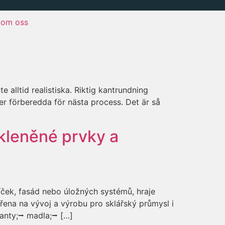
om oss
ltid realistiska. Riktig kantrundning
er förberedda för nästa process. Det är så
kleněné prvky a
říček, fasád nebo úložných systémů, hraje
ěřena na vývoj a výrobu pro sklářský průmysl i
 panty;⭢ madla;⭢ […]