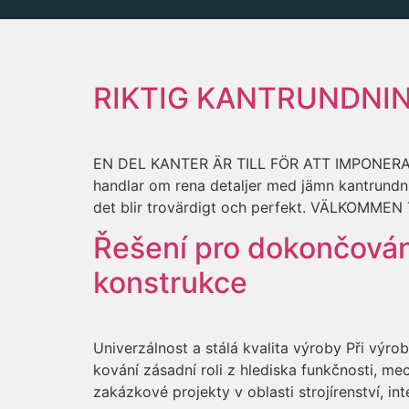
RIKTIG KANTRUNDNIN
EN DEL KANTER ÄR TILL FÖR ATT IMPONERA, AN
handlar om rena detaljer med jämn kantrundni
det blir trovärdigt och perfekt. VÄLKOMM
Řešení pro dokončován
konstrukce
Univerzálnost a stálá kvalita výroby Při výro
kování zásadní roli z hlediska funkčnosti, me
zakázkové projekty v oblasti strojírenství, in