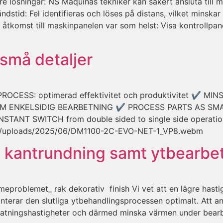
ösningar: NS Máquinas tekniker kan säkert ansluta till 
tåndstid: Fel identifieras och löses på distans, vilket mins
komst till maskinpanelen var som helst: Visa kontrollpane
 små detaljer
ESS: optimerad effektivitet och produktivitet ✔ MIN
M ENKELSIDIG BEARBETNING ✔ PROCESS PARTS AS S
ANT SWITCH from double sided to single side operati
t/uploads/2025/06/DM1100-2C-EVO-NET-1_VP8.webm
, kantrundning samt ytbearbe
oblemet_ rak dekorativ finish Vi vet att en lägre hastigh
nterar den slutliga ytbehandlingsprocessen optimalt. Att
ka matningshastigheter och därmed minska värmen under bea