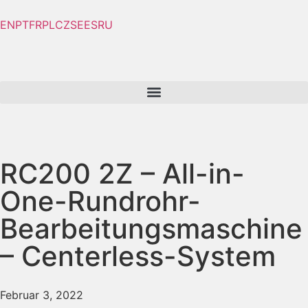
EN
PT
FR
PL
CZ
SE
ES
RU
RC200 2Z – All-in-
One-Rundrohr-
Bearbeitungsmaschine
– Centerless-System
Februar 3, 2022