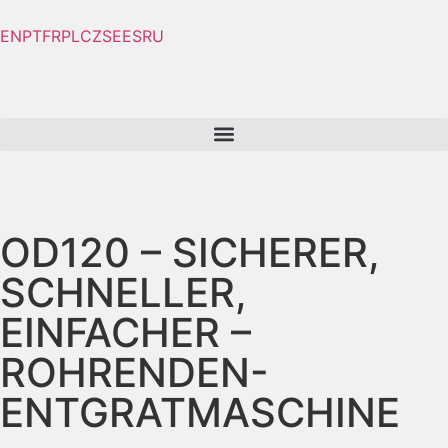
EN
PT
FR
PL
CZ
SE
ES
RU
OD120 – SICHERER,
SCHNELLER,
EINFACHER –
ROHRENDEN-
ENTGRATMASCHINE