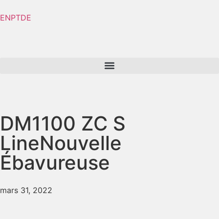
EN
PT
DE
DM1100 ZC S
Line
Nouvelle
Ébavureuse
mars 31, 2022