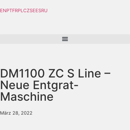
EN
PT
FR
PL
CZ
SE
ES
RU
DM1100 ZC S Line –
Neue Entgrat-
Maschine
März 28, 2022