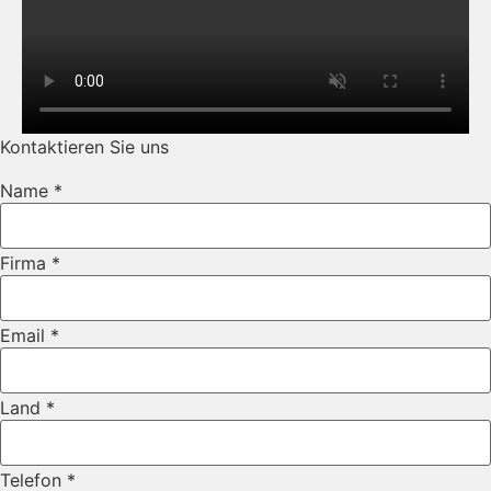
Kontaktieren Sie uns
Name
*
Nachricht
Firma
*
Layout
Name
Email
*
Land
*
Telefon
*