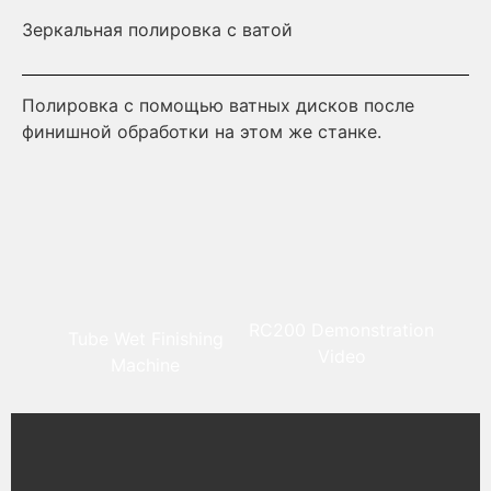
Зеркальная полировка с ватой
Аб
Полировка с помощью ватных дисков после
Шл
финишной обработки на этом же станке.
Ст
по
гл
RC200 Demonstration
Tube Wet Finishing
Video
Machine