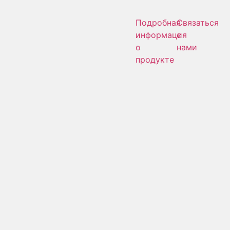
Подробная
Связаться
информация
с
о
нами
продукте