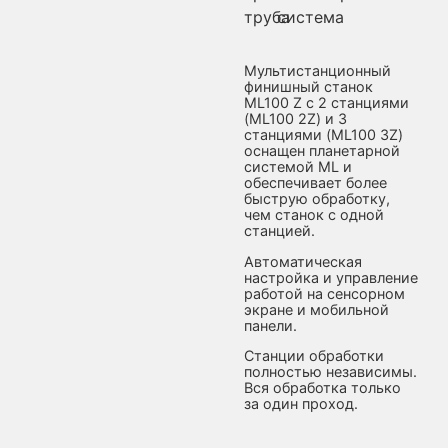
труба
система
Мультистанционный
финишный станок
ML100 Z с 2 станциями
(ML100 2Z) и 3
станциями (ML100 3Z)
оснащен планетарной
системой ML и
обеспечивает более
быструю обработку,
чем станок с одной
станцией.
Автоматическая
настройка и управление
работой на сенсорном
экране и мобильной
панели.
Станции обработки
полностью независимы.
Вся обработка только
за один проход.