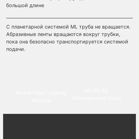
большой длине
Уд
С планетарной системой ML труба не вращается.
мо
Абразивные ленты вращаются вокруг трубки,
пока она безопасно транспортируется системой
подачи.
ML100 3Z
Round Tube Finishing
Demonstration Video
Machine