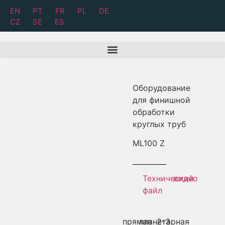
EN
PT
FR
PL
DE
CZ
SE
ES
Оборудование
для финишной
обработки
круглых труб
ML
100 Z
Технический
видео
файл
прямая
планетарная
2-3